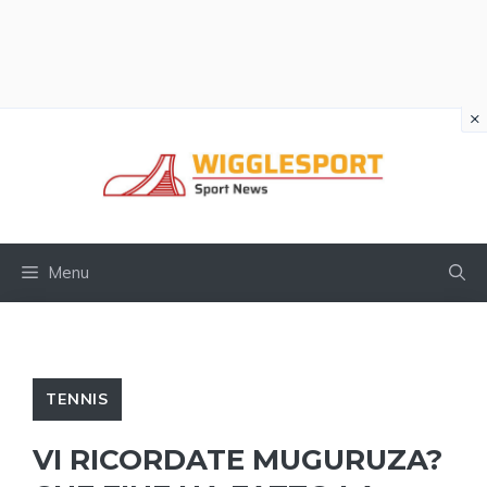
×
Vai
al
contenuto
Menu
TENNIS
VI RICORDATE MUGURUZA?