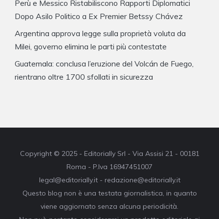
Perù e Messico Ristabiliscono Rapporti Diplomatici
Dopo Asilo Politico a Ex Premier Betssy Chávez
Argentina approva legge sulla proprietà voluta da
Milei, governo elimina le parti più contestate
Guatemala: conclusa l’eruzione del Volcán de Fuego,
rientrano oltre 1700 sfollati in sicurezza
Copyright © 2025 - Editorially Srl - Via Assisi 21 - 00181
Roma - P.Iva 16947451007
legal@editorially.it - redazione@editorially.it
Questo blog non è una testata giornalistica, in quanto
viene aggiornato senza alcuna periodicità.