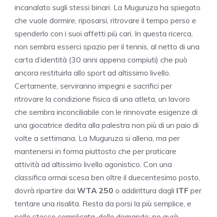
incanalato sugli stessi binari. La Muguruza ha spiegato
che vuole dormire, riposarsi, ritrovare il tempo perso e
spenderlo con i suoi affetti più cari. In questa ricerca,
non sembra esserci spazio per il tennis, al netto di una
carta d’identità (30 anni appena compiuti) che può
ancora restituirla allo sport ad altissimo livello.
Certamente, serviranno impegni e sacrifici per
ritrovare la condizione fisica di una atleta, un lavoro
che sembra inconciliabile con le rinnovate esigenze di
una giocatrice dedita alla palestra non più di un paio di
volte a settimana. La Muguruza si allena, ma per
mantenersi in forma piuttosto che per praticare
attività ad altissimo livello agonistico.
Con una
classifica ormai scesa ben oltre il duecentesimo posto,
dovrà ripartire dai
WTA 250
o addirittura dagli
ITF
per
tentare una risalita. Resta da porsi la più semplice, e
nello stesso complicata, delle domande: ne avrà