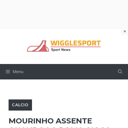
×
Vai
al
contenuto
Menu
CALCIO
MOURINHO ASSENTE