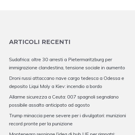
ARTICOLI RECENTI
Sudafrica: oltre 30 arresti a Pietermaritzburg per
immigrazione clandestina, tensione sociale in aumento
Droni russi attaccano nave cargo tedesca a Odessa e
deposito Liqui Moly a Kiev: incendio a bordo
Allarme sicurezza a Ceuta: 007 spagnoli segnalano
possibile assalto anticipato ad agosto
Trump minaccia pene severe per i divulgatori: munizioni
record pronte per la punizione
Montenegro respinge l’idea di hub UE per rimpatri: