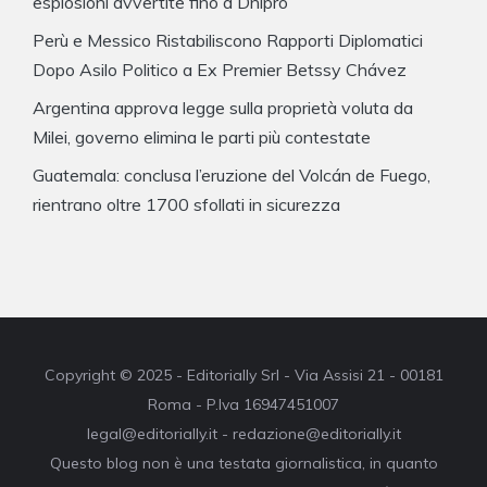
esplosioni avvertite fino a Dnipro
Perù e Messico Ristabiliscono Rapporti Diplomatici
Dopo Asilo Politico a Ex Premier Betssy Chávez
Argentina approva legge sulla proprietà voluta da
Milei, governo elimina le parti più contestate
Guatemala: conclusa l’eruzione del Volcán de Fuego,
rientrano oltre 1700 sfollati in sicurezza
Copyright © 2025 - Editorially Srl - Via Assisi 21 - 00181
Roma - P.Iva 16947451007
legal@editorially.it - redazione@editorially.it
Questo blog non è una testata giornalistica, in quanto