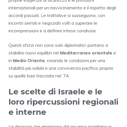
proprie esigenze di sicurezza e le pressioni
internazionali per un riavvicinamento e il rispetto degli
accordi passati. Le trattative si susseguono, con
incontri serrati e negoziati volti a superare le
incomprensioni e a definire intese condivise.
Questi sforzi non sono solo diplomatici: puntano a
stabilire nuovi equilibri nel
Mediterraneo orientale
e
in
Medio Oriente
, creando le condizioni per una
stabilità più solida e una convivenza pacifica, proprio
su quelle basi tracciate nel ’74.
Le scelte di Israele e le
loro ripercussioni regionali
e interne
Le decisioni che emergono dal governo israeliano in