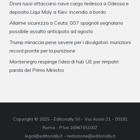
Droni russi attaccano nave cargo tedesca a Odessa e
deposito Liqui Moly a Kiev: incendio a bordo
Allarme sicurezza a Ceuta: 007 spagnoli segnalano
possibile assalto anticipato ad agosto
Trump minaccia pene severe per i divulgatori: munizioni
record pronte per la punizione
Montenegro respinge l’idea di hub UE per rimpatri:
parola del Primo Ministro
Copyright © 2025 - Editorially Srl - Via Assisi 21 - 00181
Roma - P.Iva 16947451007
legal@editorially.it - redazione@editorially.it