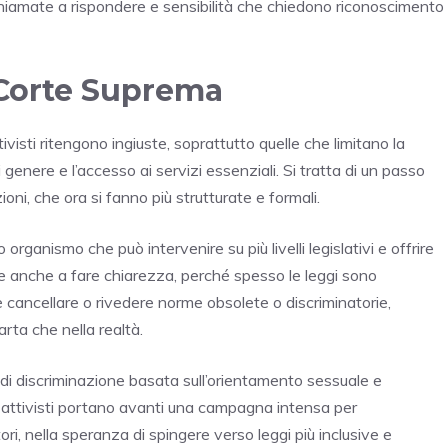
i chiamate a rispondere e sensibilità che chiedono riconoscimento
 Corte Suprema
tivisti ritengono ingiuste, soprattutto quelle che limitano la
i genere e l’accesso ai servizi essenziali. Si tratta di un passo
ioni, che ora si fanno più strutturate e formali.
 organismo che può intervenire su più livelli legislativi e offrire
e anche a fare chiarezza, perché spesso le leggi sono
 cancellare o rivedere norme obsolete o discriminatorie,
arta che nella realtà.
a di discriminazione basata sull’orientamento sessuale e
gli attivisti portano avanti una campagna intensa per
tori, nella speranza di spingere verso leggi più inclusive e