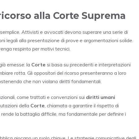
n ricorso alla Corte Suprema
semplice. Attivisti e avvocati devono superare una serie di
ioni legali alla presentazione di prove e argomentazioni solide.
venga respinto per motivi tecnici.
già emesse: la
Corte
si basa su precedenti e interpretazioni
biare rotta. Gli oppositori del ricorso presenteranno a loro
ostenendo che non violano diritti fondamentali.
nazionali, come trattati e convenzioni sui
diritti umani
lutazioni della
Corte
, chiamata a garantire il rispetto di
 rende la battaglia difficile, ma fondamentale per definire i
bblica giocano un ruolo chiave. Le strategie comunicative degli