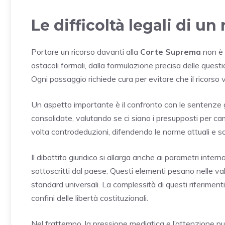
Le difficoltà legali di u
Portare un ricorso davanti alla
Corte Suprema
non è 
ostacoli formali, dalla formulazione precisa delle quest
Ogni passaggio richiede cura per evitare che il ricorso 
Un aspetto importante è il confronto con le sentenze 
consolidate, valutando se ci siano i presupposti per cam
volta controdeduzioni, difendendo le norme attuali e s
Il dibattito giuridico si allarga anche ai parametri inter
sottoscritti dal paese. Questi elementi pesano nelle va
standard universali. La complessità di questi riferimenti
confini delle libertà costituzionali.
Nel frattempo, la pressione mediatica e l’attenzione pu