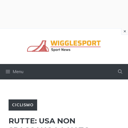
×
Vai
al
contenuto
Menu
CICLISMO
RUTTE: USA NON