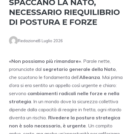
SPACCANO LA NATO,
NECESSARIO RIEQUILIBRIO
DI POSTURA E FORZE
Redazione
6 Luglio 2026
«Non possiamo più rimandare»
. Parole nette,
pronunciate dal
segretario generale della Nato
,
che scuotono le fondamenta dell’
Alleanza
. Mai prima
d’ora si era sentito un appello così urgente e chiaro:
servono
cambiamenti radicali nelle forze e nella
strategia
. In un mondo dove la sicurezza collettiva
dipende dalla capacità di reagire in fretta, ogni ritardo
diventa un rischio.
Rivedere la postura strategica
non è solo necessario, è urgente
. Un compito
arduo, certo, ma anche un’opportunità per rafforzare