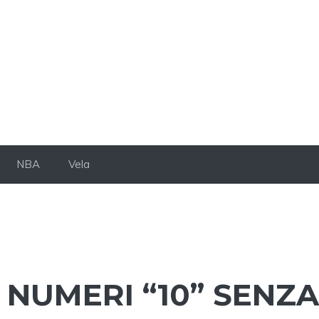
NBA
Vela
I NUMERI “10” SENZA