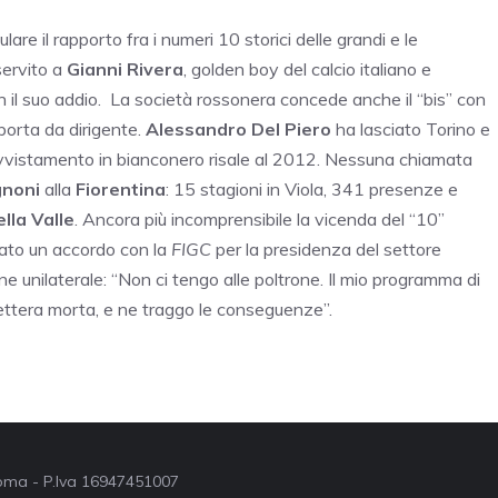
re il rapporto fra i numeri 10 storici delle grandi e le
servito a
Gianni Rivera
, golden boy del calcio italiano e
n il suo addio. La società rossonera concede anche il “bis” con
porta da dirigente.
Alessandro Del Piero
ha lasciato Torino e
 avvistamento in bianconero risale al 2012. Nessuna chiamata
gnoni
alla
Fiorentina
: 15 stagioni in Viola, 341 presenze e
lla Valle
. Ancora più incomprensibile la vicenda del “10”
ovato un accordo con la
FIGC
per la presidenza del settore
ne unilaterale: “Non ci tengo alle poltrone. Il mio programma di
ttera morta, e ne traggo le conseguenze”.
 Roma - P.Iva 16947451007