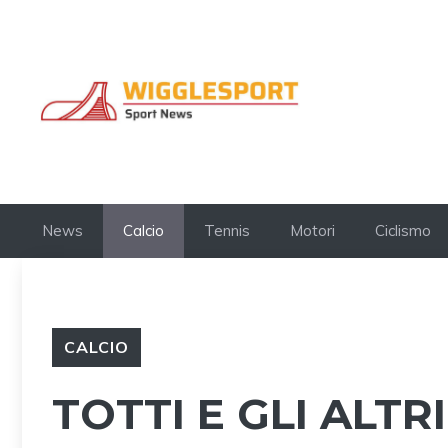
Vai
al
contenuto
News
Calcio
Tennis
Motori
Ciclismo
CALCIO
TOTTI E GLI ALTR