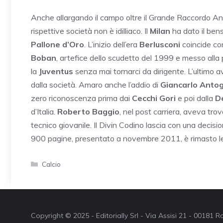
Anche allargando il campo oltre il Grande Raccordo Anula
rispettive società non è idilliaco. Il
Milan
ha dato il ben
Pallone d’Oro
. L’inizio dell’era
Berlusconi
coincide co
Boban
, artefice dello scudetto del 1999 e messo alla 
la
Juventus
senza mai tornarci da dirigente. L’ultimo
dalla società. Amaro anche l’addio di
Giancarlo Anto
zero riconoscenza prima dai
Cecchi Gori
e poi dalla
De
d’Italia.
Roberto Baggio
, nel post carriera, aveva tr
tecnico giovanile.
Il Divin Codino lascia con una decisio
900 pagine, presentato a novembre 2011, è rimasto le
Categorie
Calcio
Copyright © 2025 - Editorially Srl - Via Assisi 21 - 00181