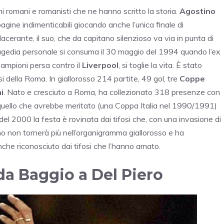
i romani e romanisti che ne hanno scritto la storia.
Agostino
agine indimenticabili giocando anche l’unica finale di
lacerante, il suo, che da capitano silenzioso va via in punta di
tragedia personale si consuma il 30 maggio del 1994 quando l’ex
 Campioni persa contro il
Liverpool
, si toglie la vita. È stato
si della Roma. In giallorosso 214 partite, 49 gol, tre
Coppe
i
. Nato e cresciuto a Roma, ha collezionato 318 presenze con
 quello che avrebbe meritato (una Coppa Italia nel 1990/1991)
 del 2000 la festa è rovinata dai tifosi che, con una invasione di
o non tornerà più nell’organigramma giallorosso e ha
he riconosciuto dai tifosi che l’hanno amato.
 da Baggio a Del Piero