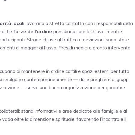
orità locali
lavorano a stretto contatto con i responsabili della
zza. Le
forze dell’ordine
presidiano i punti chiave, mentre
partecipanti. Strade chiuse al traffico e deviazioni sono state
omenti di maggior afflusso. Presidi medici e pronto intervento
ccupano di mantenere in ordine cortili e spazi esterni per tutta
e si svolgono contemporaneamente — dalle preghiere ai gruppi
cializzazione — serve una buona organizzazione per garantire
llaterali: stand informativi e aree dedicate alle famiglie e ai
vada oltre la dimensione spirituale, favorendo l’incontro e il