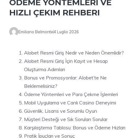
ÖDEME YÖNTEMLERI VE
HIZLI ÇEKIM REHBERI
Emiliano Belmonte
4 Luglio 2026
Alobet Resmi Giriş Nedir ve Neden Önemlidir?
Alobet Resmi Giriş İçin Kayıt ve Hesap
Oluşturma Adımları
Bonus ve Promosyonlar: Alobet’te Ne
Beklemelisiniz?
Ödeme Yöntemleri ve Para Çekme İşlemleri
Mobil Uygulama ve Canlı Casino Deneyimi
Güvenlik, Lisans ve Sorumlu Oyun
Müşteri Desteği ve Sık Sorulan Sorular
Karşılaştırma Tablosu: Bonus ve Ödeme Hızları
Pratik İpuçları ve Sonuç