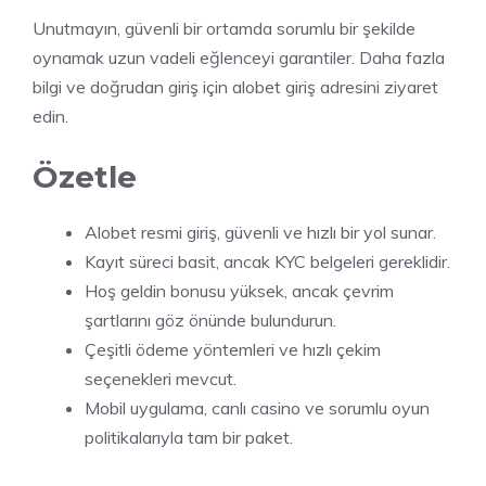
Unutmayın, güvenli bir ortamda sorumlu bir şekilde
oynamak uzun vadeli eğlenceyi garantiler. Daha fazla
bilgi ve doğrudan giriş için
alobet giriş
adresini ziyaret
edin.
Özetle
Alobet resmi giriş, güvenli ve hızlı bir yol sunar.
Kayıt süreci basit, ancak KYC belgeleri gereklidir.
Hoş geldin bonusu yüksek, ancak çevrim
şartlarını göz önünde bulundurun.
Çeşitli ödeme yöntemleri ve hızlı çekim
seçenekleri mevcut.
Mobil uygulama, canlı casino ve sorumlu oyun
politikalarıyla tam bir paket.