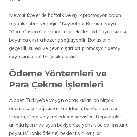
Mevcut üyeler de haftalık ve aylık promosyonlardan
faydalanabilir. Örneğin, “Kaybetme Bonusu” veya
“Canlı Casino Cashback” gibi teklifler, aktif oyun süresi
boyunca ekstra kazanç sağlayabilir. Bonusların
geçerlilik süresi ve çevrim şartları, promosyon detay
sayfasında net bir şekilde belirtilir.
Ödeme Yöntemleri ve
Para Çekme İşlemleri
Alobet, Türkiye’de yaygın olarak kullanılan birçok
ödeme seçeneği sunar: kredi kartı, banka havalesi,
Papara, iPara ve yerel ödeme servisleri. Depozitolar
anında işlenir ve oyun bakiyenize yansır; bu da “instant
payouts” (anlık ödeme) beklentisini karşılar.