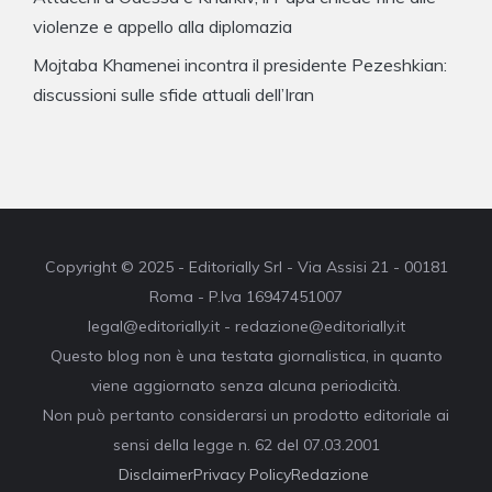
violenze e appello alla diplomazia
Mojtaba Khamenei incontra il presidente Pezeshkian:
discussioni sulle sfide attuali dell’Iran
Copyright © 2025 - Editorially Srl - Via Assisi 21 - 00181
Roma - P.Iva 16947451007
legal@editorially.it - redazione@editorially.it
Questo blog non è una testata giornalistica, in quanto
viene aggiornato senza alcuna periodicità.
Non può pertanto considerarsi un prodotto editoriale ai
sensi della legge n. 62 del 07.03.2001
Disclaimer
Privacy Policy
Redazione