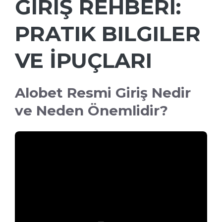
GIRIŞ REHBERI:
PRATIK BILGILER
VE İPUÇLARI
Alobet Resmi Giriş Nedir
ve Neden Önemlidir?