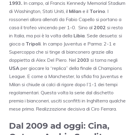
1993.
In campo, al Francis Kennedy Memorial Stadium
di Washington, Stati Uniti, il
Milan
e il
Torino
. I
rossoneri allora allenati da Fabio Capello si portano a
casa il trofeo vincendo per 1-0. Sino al
2002
si resta
in Italia, ma poi è la volta della
Libia
. Sede desueta: si
gioca a
Tripoli
. In campo Juventus e Parma: 2-1 e
Supercoppa che si tinge di bianconero grazie alla
doppietta di Alex Del Piero. Nel
2003
si torna negli
USA
per giocare la “replica” della finale di Champions
League. E come a Manchester, la sfida fra Juventus e
Milan si chiude ai calci di rigore dopo l’1-1 dei tempi
regolamentari. Questa volta la serie dal dischetto
premia i bianconeri, usciti sconfitti in Inghilterra qualche
mese prima. Realizzazione decisiva di Ciro Ferrara.
Dal 2009 ad oggi: Cina,