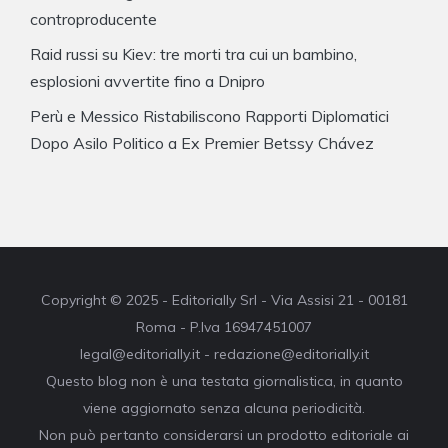
controproducente
Raid russi su Kiev: tre morti tra cui un bambino,
esplosioni avvertite fino a Dnipro
Perù e Messico Ristabiliscono Rapporti Diplomatici
Dopo Asilo Politico a Ex Premier Betssy Chávez
Copyright © 2025 - Editorially Srl - Via Assisi 21 - 00181
Roma - P.Iva 16947451007
legal@editorially.it - redazione@editorially.it
Questo blog non è una testata giornalistica, in quanto
viene aggiornato senza alcuna periodicità.
Non può pertanto considerarsi un prodotto editoriale ai