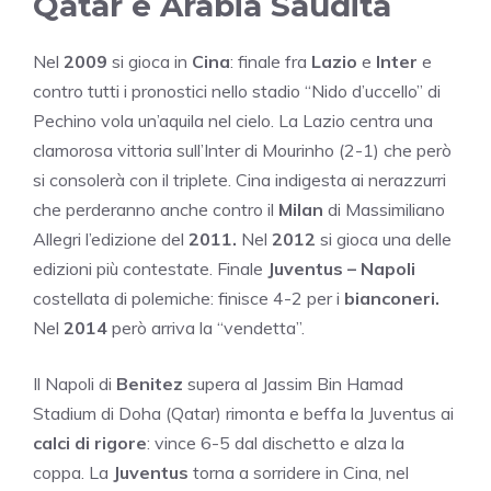
Qatar e Arabia Saudita
Nel
2009
si gioca in
Cina
: finale fra
Lazio
e
Inter
e
contro tutti i pronostici nello stadio “Nido d’uccello” di
Pechino vola un’aquila nel cielo. La Lazio centra una
clamorosa vittoria sull’Inter di Mourinho (2-1) che però
si consolerà con il triplete. Cina indigesta ai nerazzurri
che perderanno anche contro il
Milan
di Massimiliano
Allegri l’edizione del
2011.
Nel
2012
si gioca una delle
edizioni più contestate. Finale
Juventus – Napoli
costellata di polemiche: finisce 4-2 per i
bianconeri.
Nel
2014
però arriva la “vendetta”.
Il Napoli di
Benitez
supera al Jassim Bin Hamad
Stadium di Doha (Qatar) rimonta e beffa la Juventus ai
calci di rigore
: vince 6-5 dal dischetto e alza la
coppa. La
Juventus
torna a sorridere in Cina, nel