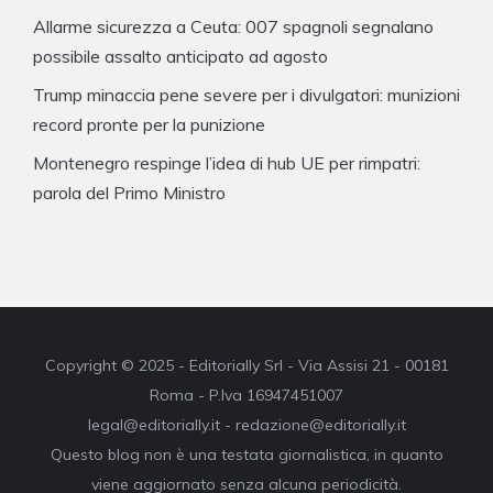
Allarme sicurezza a Ceuta: 007 spagnoli segnalano
possibile assalto anticipato ad agosto
Trump minaccia pene severe per i divulgatori: munizioni
record pronte per la punizione
Montenegro respinge l’idea di hub UE per rimpatri:
parola del Primo Ministro
Copyright © 2025 - Editorially Srl - Via Assisi 21 - 00181
Roma - P.Iva 16947451007
legal@editorially.it - redazione@editorially.it
Questo blog non è una testata giornalistica, in quanto
viene aggiornato senza alcuna periodicità.