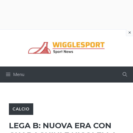
×
Vai
al
contenuto
Menu
CALCIO
LEGA B: NUOVA ERA CON