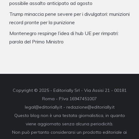
possibile assalto anticipato ad agosto
Trump minaccia pene severe per i divulgatori: munizioni
record pronte per la punizione
Montenegro respinge l’idea di hub UE per rimpatri:
parola del Primo Ministro
Copyright © 2025 - Editorially Srl - Via Assisi 21 - 00181
Roma - P.Iva 16947451007
legal@editorially.it - redazione@editorially.it
Questo blog non è una testata giornalistica, in quanto
viene aggiornato senza alcuna periodicità.
Non può pertanto considerarsi un prodotto editoriale ai