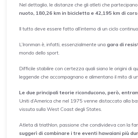
Nel dettaglio, le distanze che gli atleti che partecipa
nuoto, 180,26 km in bicicletta e 42,195 km di cors
Il tutto deve essere fatto all’interno di un ciclo contin
L’Ironman è, infatti, essenzialmente una
gara di resi
mondo dello sport.
Difficile stabilire con certezza quali siano le origini d
leggende che accompagnano e alimentano il mito di un
Le due principali teorie riconducono, però, entra
Uniti d’America che nel 1975 venne distaccato alla base
vissuta sulla West Coast degli States.
Atleta di triathlon, passione che condivideva con la fam
suggerì di combinare i tre eventi hawaiani più dur