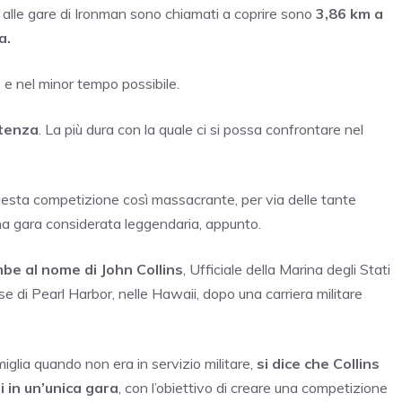
no alle gare di Ironman sono chiamati a coprire sono
3,86 km a
a.
uo e nel minor tempo possibile.
stenza
. La più dura con la quale ci si possa confrontare nel
i questa competizione così massacrante, per via delle tante
a gara considerata leggendaria, appunto.
mbe al nome di John Collins
, Ufficiale della Marina degli Stati
 di Pearl Harbor, nelle Hawaii, dopo una carriera militare
iglia quando non era in servizio militare,
si dice che Collins
i in un’unica gara
, con l’obiettivo di creare una competizione