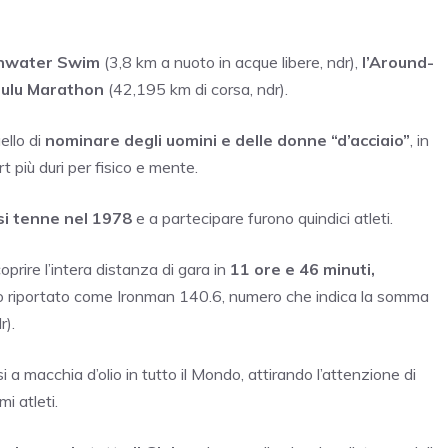
ghwater Swim
(3,8 km a nuoto in acque libere, ndr),
l’Around-
lulu Marathon
(42,195 km di corsa, ndr).
ello di
nominare degli uomini e delle donne “d’acciaio”
, in
t più duri per fisico e mente.
si tenne nel 1978
e a partecipare furono quindici atleti.
a coprire l’intera distanza di gara in
11 ore e 46 minuti,
sso riportato come Ironman 140.6, numero che indica la somma
r).
i a macchia d’olio in tutto il Mondo, attirando l’attenzione di
i atleti.