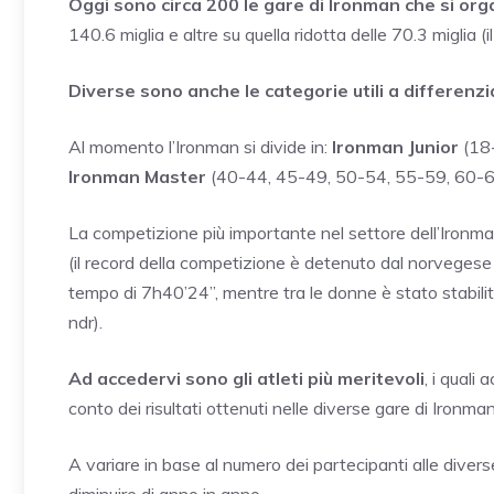
Oggi sono circa 200 le gare di Ironman che si orga
140.6 miglia e altre su quella ridotta delle 70.3 miglia 
Diverse sono anche le categorie utili a differenziar
Al momento l’Ironman si divide in:
Ironman Junior
(18-
Ironman Master
(40-44, 45-49, 50-54, 55-59, 60-64
La competizione più importante nel settore dell’Ironma
(il record della competizione è detenuto dal norveges
tempo di 7h40’24”, mentre tra le donne è stato stabili
ndr).
Ad accedervi sono gli atleti più meritevoli
, i quali
conto dei risultati ottenuti nelle diverse gare di Ironm
A variare in base al numero dei partecipanti alle diver
diminuire di anno in anno.