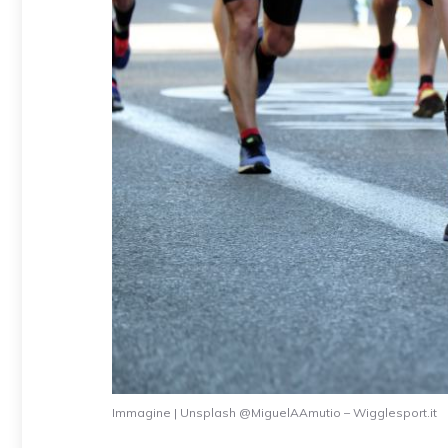
Immagine | Unsplash @MiguelAAmutio – Wigglesport.it