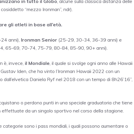
nizzano in tutto il Globo
, alcune sulla classica distanza delle
(il cosiddetto “mezzo Ironman”, ndr).
e gli atleti in base all’età.
24 anni),
Ironman Senior
(25-29, 30-34, 36-39 anni) e
, 65-69, 70-74, 75-79, 80-84, 85-90, 90+ anni).
n è, invece,
il Mondiale
, il quale si svolge ogni anno alle Hawaii
e Gustav Iden, che ha vinto l’Ironman Hawaii 2022 con un
to dall’elvetica Daniela Ryf nel 2018 con un tempo di 8h26’16”,
 acquistano o perdono punti in una speciale graduatoria che tiene
an effettuate da un singolo sportivo nel corso della stagione.
se categorie sono i pass mondiali, i quali possono aumentare o