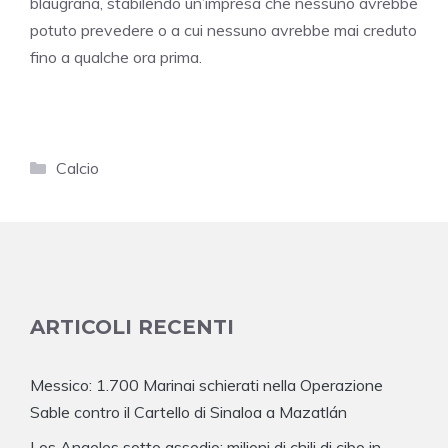
blaugrana, stabilendo un’impresa che nessuno avrebbe
potuto prevedere o a cui nessuno avrebbe mai creduto
fino a qualche ora prima.
Categorie
Calcio
ARTICOLI RECENTI
Messico: 1.700 Marinai schierati nella Operazione
Sable contro il Cartello di Sinaloa a Mazatlán
Los Angeles sotto assedio: milioni di chili di cibo in