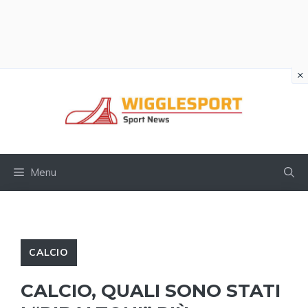
×
Vai
al
contenuto
Menu
CALCIO
CALCIO, QUALI SONO STATI