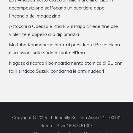
decomposizione soffocano un quartiere dopo
l’incendio del magazzino
Attacchi a Odessa e Kharkiv, il Papa chiede fine alle
violenze e appello alla diplomazia
Mojtaba Khamenei incontra il presidente Pezeshkian:
discussioni sulle sfide attuali dell’Iran
Nagasaki ricorda il bombardamento atomico di 81 anni
fa: il sindaco Suzuki condanna le armi nucleari
Copyright © 2025 - Editorially Srl - Via Assisi 21 - 00181
Roma - P.Iva 16947451007