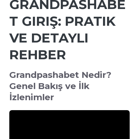
GRANDPASHABE
T GIRIŞ: PRATIK
VE DETAYLI
REHBER
Grandpashabet Nedir?
Genel Bakış ve İlk
İzlenimler