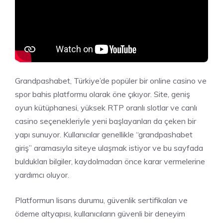
Grandpashabet, Türkiye’de popüler bir online casino ve
spor bahis platformu olarak öne çıkıyor. Site, geniş
oyun kütüphanesi, yüksek RTP oranlı slotlar ve canlı
casino seçenekleriyle yeni başlayanları da çeken bir
yapı sunuyor. Kullanıcılar genellikle “grandpashabet
giriş” aramasıyla siteye ulaşmak istiyor ve bu sayfada
buldukları bilgiler, kaydolmadan önce karar vermelerine
yardımcı oluyor.
Platformun lisans durumu, güvenlik sertifikaları ve
ödeme altyapısı, kullanıcıların güvenli bir deneyim