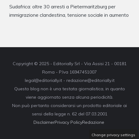
Sudafrica: oltre 30 arresti a Pietermaritzburg per
immigrazione clandestina, tensione sociale in aumento
Copyright © 2025 - Editorially Srl - Via Assisi 21 - 00181
Roma - P.Iva 16947451007
legal@editorially.it - redazione@editorially.it
Questo blog non è una testata giornalistica, in quanto
viene aggiornato senza alcuna periodicità.
Non può pertanto considerarsi un prodotto editoriale ai
sensi della legge n. 62 del 07.03.2001
Disclaimer
Privacy Policy
Redazione
Change privacy settings