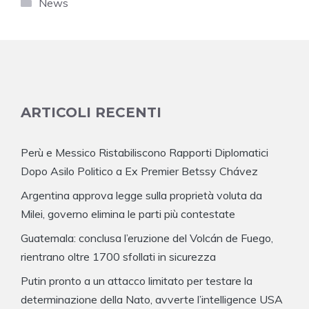
Categorie
News
ARTICOLI RECENTI
Perù e Messico Ristabiliscono Rapporti Diplomatici
Dopo Asilo Politico a Ex Premier Betssy Chávez
Argentina approva legge sulla proprietà voluta da
Milei, governo elimina le parti più contestate
Guatemala: conclusa l’eruzione del Volcán de Fuego,
rientrano oltre 1700 sfollati in sicurezza
Putin pronto a un attacco limitato per testare la
determinazione della Nato, avverte l’intelligence USA