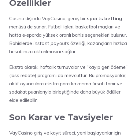
Özellikler
Casino dışında VayCasino, geniş bir
sports betting
menüsü de sunar. Futbol ligleri, basketbol maçları ve
hatta e‑sporda yüksek oranlı bahis seçenekleri bulunur.
Bahislerde
instant payouts
özelliği, kazançların hızlıca
hesabınıza aktarılmasını sağlar.
Ekstra olarak, haftalık turnuvalar ve “kayıp geri ödeme”
(loss rebate) programı da mevcuttur. Bu promosyonlar,
aktif oyunculara ekstra para kazanma fırsatı tanır ve
sadakat puanlarıyla birleştiğinde daha büyük ödüller
elde edilebilir.
Son Karar ve Tavsiyeler
VayCasino giriş ve kayıt süreci, yeni başlayanlar için