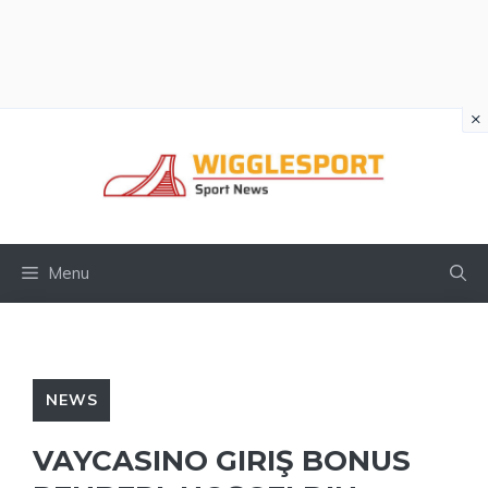
×
Vai
al
contenuto
Menu
NEWS
VAYCASINO GIRIŞ BONUS