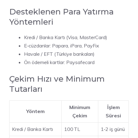
Desteklenen Para Yatırma
Yöntemleri
Kredi / Banka Kartı (Visa, MasterCard)
E‑cüzdanlar: Papara, iPara, PayFix
Havale / EFT (Türkiye bankaları)
Ön ödemeli kartlar: Paysafecard
Çekim Hızı ve Minimum
Tutarları
Minimum
İşlem
Yöntem
Çekim
Süresi
Kredi / Banka Kartı
100 TL
1‑2 iş günü