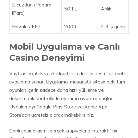
E‑cüzdan (Papara,
50 TL
Anlık
iPara)
Havale / EFT
200 TL
2‑3 iş günü
Mobil Uygulama ve Canlı
Casino Deneyimi
VayCasino, iOS ve Android cihazlar için resmi bir mobil
uygulama sunar. Uygulama, masaüstü sitesindeki tüm
oyunları içerir; sadece daha hızlı yükleme ve
dokunmatik kontrollerle oynama avantajı sağlar.
Uygulamayı Google Play Store ve Apple App
Store’dan ücretsiz olarak indirebilirsiniz.
Canlı casino kısmı, gerçek krupiyelerle interaktif bir