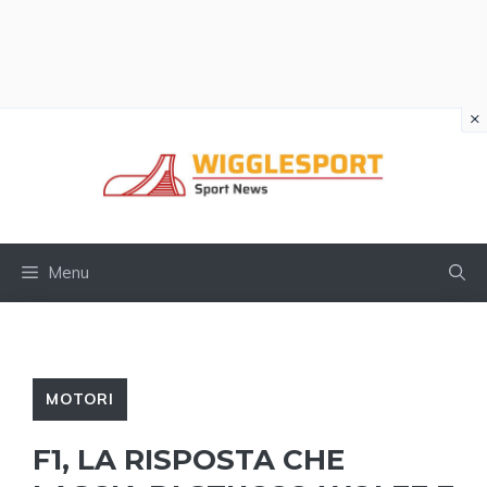
×
Vai
al
contenuto
Menu
MOTORI
F1, LA RISPOSTA CHE