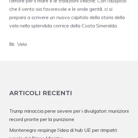
l’amore per il mare e le tradizioni veliche. Con l’auspicio
che il vento sia favorevole e le onde gentili, ci si
prepara a scrivere un nuovo capitolo della storia della
vela nella splendida cornice della Costa Smeralda.
Categorie
Vela
ARTICOLI RECENTI
Trump minaccia pene severe per i divulgatori: munizioni
record pronte per la punizione
Montenegro respinge l’idea di hub UE per rimpatri: