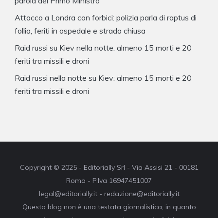
parola del Primo Ministro
Attacco a Londra con forbici: polizia parla di raptus di
follia, feriti in ospedale e strada chiusa
Raid russi su Kiev nella notte: almeno 15 morti e 20
feriti tra missili e droni
Raid russi nella notte su Kiev: almeno 15 morti e 20
feriti tra missili e droni
Copyright © 2025 - Editorially Srl - Via Assisi 21 - 00181
Roma - P.Iva 16947451007
legal@editorially.it - redazione@editorially.it
Questo blog non è una testata giornalistica, in quanto