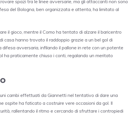
rovare spazi tra le linee avversarie, ma gli attaccanti non sono
ifesa del Bologna, ben organizzata e attenta, ha limitato al
.
e il gioco, mentre il Como ha tentato di alzare il baricentro
ni di casa hanno trovato il raddoppio grazie a un bel gol di
a difesa avversaria, infilando il pallone in rete con un potente
ol ha praticamente chiuso i conti, regalando un meritato
io
ni cambi effettuati da Giannetti nel tentativo di dare una
e ospite ha faticato a costruire vere occasioni da gol. Il
ità, rallentando il ritmo e cercando di sfruttare i contropiedi