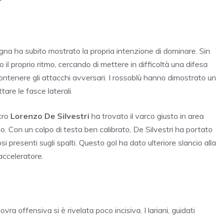
 Bologna ha subito mostrato la propria intenzione di dominare. Sin
il proprio ritmo, cercando di mettere in difficoltà una difesa
ntenere gli attacchi avversari. I rossoblù hanno dimostrato un
are le fasce laterali.
stro
Lorenzo De Silvestri
ha trovato il varco giusto in area
. Con un colpo di testa ben calibrato, De Silvestri ha portato
si presenti sugli spalti. Questo gol ha dato ulteriore slancio alla
acceleratore.
ra offensiva si è rivelata poco incisiva. I lariani, guidati