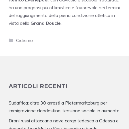
ha una prognosi più ottimistica e favorevole nei termini
del raggiungimento della piena condizione atletica in
vista della
Grand Boucle
.
Categorie
Ciclismo
ARTICOLI RECENTI
Sudafrica: oltre 30 arresti a Pietermaritzburg per
immigrazione clandestina, tensione sociale in aumento
Droni russi attaccano nave cargo tedesca a Odessa e
deposito Liqui Moly a Kiev: incendio a bordo