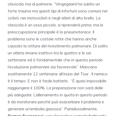
clavicola, ma al polmone. “Vingegaard ha subito un
forte trauma ma questi tipi di infortuni sono comuni nei
ciclisti, nei motociclisti e negli atleti di alto livello. La
clavicola è un osso piccolo, si riprenderà prima, ma la
preoccupazione principale è lo pneumotorace. Il
problema sono le costole rotte che hanno anche
causato la rottura del rivestimento polmonare. Di solito
un atleta rimane inattivo tra le quattro e le sei
settimane ed è fondamentale che in questo periodo
l’evoluzione polmonare sia favorevole”. Mancano
esattamente 12 settimane all’inizio del Tour . Il nemico
è il tempo. E non è facile batterlo. “È quasi impossibile
raggiungere il 100%. La preparazione non sarà delle
più adeguate. L’allenamento in quota in questo periodo
è da monitorare perché può esacerbare il problema e
generare un’embolia gassosa”. Paradossalmente,
Remco Evenepoe
l, con clavicola e scapola fratturate,