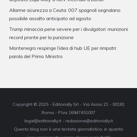
Allarme sicurezza a Ceuta: 007 spagnoli segnalano
possibile assalto anticipato ad agosto
Trump minaccia pene severe per i divulgatori: munizioni
record pronte per la punizione
Montenegro respinge l’idea di hub UE per rimpatri:
parola del Primo Ministro
Copyright © 2025 - Editorially Srl - Via Assisi 21 - 00181
Roma - P.Iva 16947451007
legal@editorially.it - redazione@editorially.it
Questo blog non è una testata giornalistica, in quanto