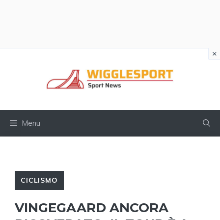
×
Vai
al
contenuto
Menu
CICLISMO
VINGEGAARD ANCORA