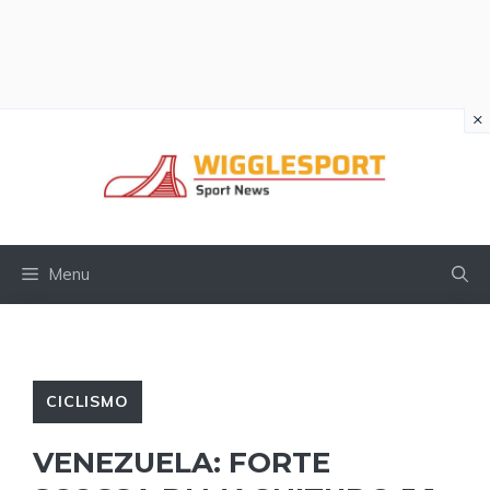
×
Vai
al
contenuto
Menu
CICLISMO
VENEZUELA: FORTE