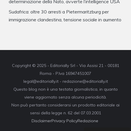
determinazione della Nato, avverte l’intelligence USA
Sudafrica: oltre 30 arresti a Pietermaritzburg per
immigrazione clandestina, tensione sociale in aumento
Copyright © 2025 - Editorially Srl - Via Assisi 21 - 00181
Roma - P.Iva 16947451007
legal@editorially.it - redazione@editorially.it
Questo blog non è una testata giornalistica, in quanto
viene aggiornato senza alcuna periodicità.
Non può pertanto considerarsi un prodotto editoriale ai
sensi della legge n. 62 del 07.03.2001
Disclaimer
Privacy Policy
Redazione