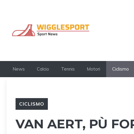
Vai
al
contenuto
News
Calcio
Tennis
Motori
Ciclismo
CICLISMO
VAN AERT, PÙ FO