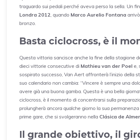
traguardo sui pedali perché aveva perso la sella. Un fi
Londra 2012
, quando
Marco Aurelio Fontana
arrivò
bronzo.
Basta ciclocross, è il mo
Questa vittoria sancisce anche la fine della stagione d
dieci vittorie consecutive di
Mathieu van der Poel
e, 
sospirato successo, Van Aert affronterà l’inizio della st
suo calendario non cambia: “Vincere è sempre una dolc
avere già una buona gamba. Questa è una bella giorna
ciclocross, è il momento di concentrarsi sulla preparaz
prolungherà ancora qualche giorno la sua permanenza in
prime gare, che si svolgeranno nella
Clásica de Almer
Il grande obiettivo, il giro