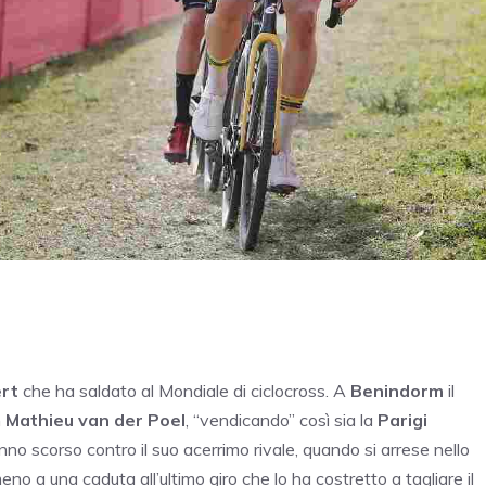
rt
che ha saldato al Mondiale di ciclocross. A
Benindorm
il
n
Mathieu van der Poel
, “vendicando” così sia la
Parigi
nno scorso contro il suo acerrimo rivale, quando si arrese nello
no a una caduta all’ultimo giro che lo ha costretto a tagliare il