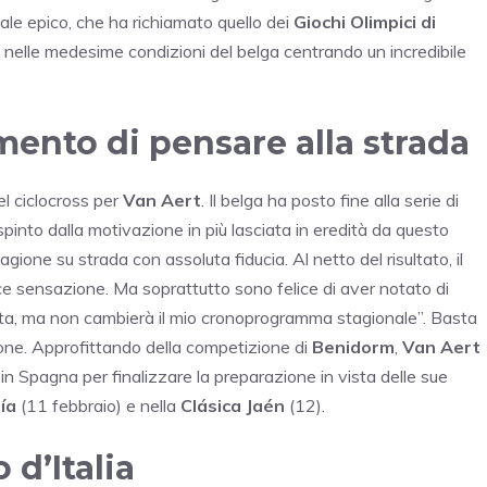
nale epico, che ha richiamato quello dei
Giochi Olimpici di
 nelle medesime condizioni del belga centrando un incredibile
mento di pensare alla strada
el ciclocross per
Van Aert
. Il belga ha posto fine alla serie di
spinto dalla motivazione in più lasciata in eredità da questo
agione su strada con assoluta fiducia. Al netto del risultato, il
e sensazione. Ma soprattutto sono felice di aver notato di
ta, ma non cambierà il mio cronoprogramma stagionale”. Basta
ione. Approfittando della competizione di
Benidorm
,
Van Aert
 Spagna per finalizzare la preparazione in vista delle sue
ía
(11 febbraio) e nella
Clásica Jaén
(12).
 d’Italia