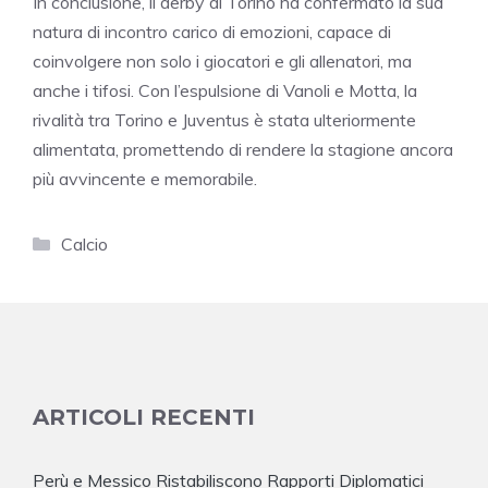
In conclusione, il derby di Torino ha confermato la sua
natura di incontro carico di emozioni, capace di
coinvolgere non solo i giocatori e gli allenatori, ma
anche i tifosi. Con l’espulsione di Vanoli e Motta, la
rivalità tra Torino e Juventus è stata ulteriormente
alimentata, promettendo di rendere la stagione ancora
più avvincente e memorabile.
Categorie
Calcio
ARTICOLI RECENTI
Perù e Messico Ristabiliscono Rapporti Diplomatici