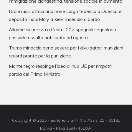
immigrazione clandestina, tensione sociale in aumento
Droni russi attaccano nave cargo tedesca a Odessa e
deposito Liqui Moly a Kiev: incendio a bordo
Allarme sicurezza a Ceuta: 007 spagnoli segnalano
possibile assalto anticipato ad agosto
Trump minaccia pene severe per i divulgatori: munizioni
record pronte per la punizione
Montenegro respinge l’idea di hub UE per rimpatri:
parola del Primo Ministro
Copyright © 2025 - Editorially Srl - Via Assisi 21 - 00181
Roma - P.Iva 16947451007