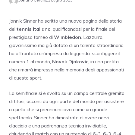
Stefano Cerulli
11 Luglio 2025
Jannik Sinner ha scritto una nuova pagina della storia
del
tennis italiano
, qualificandosi per la finale del
prestigioso torneo di
Wimbledon
. L’azzurro,
giovanissimo ma già dotato di un talento straordinario,
ha affrontato un’impresa da leggenda: sconfiggere il
numero 1 al mondo,
Novak Djokovic
, in una partita
che rimarrà impressa nella memoria degli appassionati
di questo sport.
La semifinale si è svolta su un campo centrale gremito
di tifosi, accorsi da ogni parte del mondo per assistere
a quello che si preannunciava come un grande
spettacolo. Sinner ha dimostrato di avere nervi
d’acciaio e una padronanza tecnica invidiabile,
chiudendo il match con un punteggio di 6-3, 6-3, 6-4.