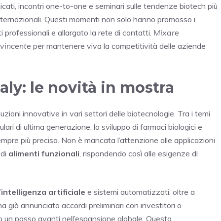
ati, incontri one-to-one e seminari sulle tendenze biotech più
nternazionali. Questi momenti non solo hanno promosso i
professionali e allargato la rete di contatti.
Mixare
 vincente
per mantenere viva la competitività delle aziende
ly: le novità in mostra
uzioni innovative in vari settori delle biotecnologie. Tra i temi
ulari di ultima generazione, lo sviluppo di farmaci biologici e
empre più precisa. Non è mancata l’attenzione alle applicazioni
 di
alimenti funzionali
, rispondendo così alle esigenze di
’
intelligenza artificiale
e sistemi automatizzati, oltre a
a già annunciato accordi preliminari con investitori o
ndo un passo avanti nell’espansione globale. Questa