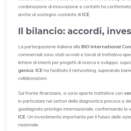
combinazione di innovazione e contatti ha confermato il
anche al sostegno costante di
ICE
.
Il bilancio: accordi, inv
La partecipazione italiana alla
BIO International Co
commerciali sono stati avviati e tavoli di trattativa ap
lettere di intenti per progetti di ricerca e sviluppo, so
genica
.
ICE
ha facilitato il networking, superando barrie
collaborazioni.
Sul fronte finanziario, si sono aperte trattative con
ven
in particolare nei settori della diagnostica precoce e del
guadagnato prestigio internazionale, confermando la val
ICE
. Un investimento importante per il futuro delle azi
nazionale.