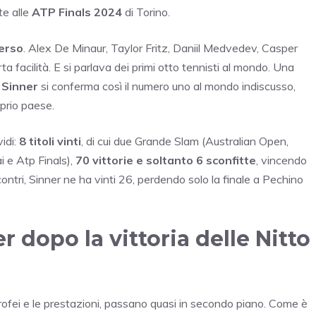
te alle
ATP Finals 2024
di Torino.
perso
. Alex De Minaur, Taylor Fritz, Daniil Medvedev, Casper
rta facilità. E si parlava dei primi otto tennisti al mondo. Una
 Sinner
si conferma così il numero uno al mondo indiscusso,
oprio paese.
idi:
8 titoli vinti
, di cui due Grande Slam (Australian Open,
 e Atp Finals),
70 vittorie e soltanto 6 sconfitte
, vincendo
contri, Sinner ne ha vinti 26, perdendo solo la finale a Pechino
r dopo la vittoria delle Nitto
 i trofei e le prestazioni, passano quasi in secondo piano. Come è