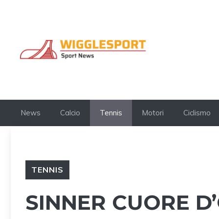
Vai
al
contenuto
News
Calcio
Tennis
Motori
Ciclismo
TENNIS
SINNER CUORE D