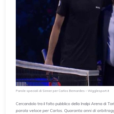
Parole speciali di Sinner per Carlos Bernardes – Wigglesport.it
Cercandolo tra il folto pubblico della Inalpi Arena di To
parola veloce per Carlos. Quaranta anni di arbitragg