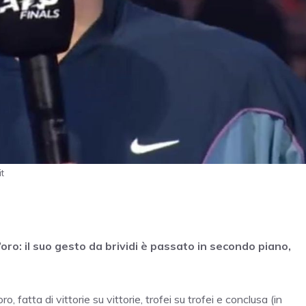
t
oro: il suo gesto da brividi è passato in secondo piano,
, fatta di vittorie su vittorie, trofei su trofei e conclusa (in