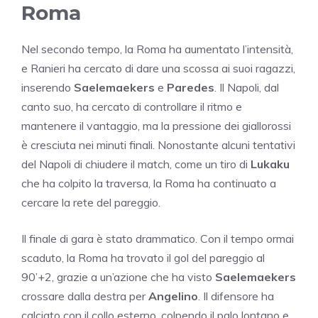
Roma
Nel secondo tempo, la Roma ha aumentato l’intensità,
e Ranieri ha cercato di dare una scossa ai suoi ragazzi,
inserendo
Saelemaekers
e
Paredes
. Il Napoli, dal
canto suo, ha cercato di controllare il ritmo e
mantenere il vantaggio, ma la pressione dei giallorossi
è cresciuta nei minuti finali. Nonostante alcuni tentativi
del Napoli di chiudere il match, come un tiro di
Lukaku
che ha colpito la traversa, la Roma ha continuato a
cercare la rete del pareggio.
Il finale di gara è stato drammatico. Con il tempo ormai
scaduto, la Roma ha trovato il gol del pareggio al
90’+2, grazie a un’azione che ha visto
Saelemaekers
crossare dalla destra per
Angelino
. Il difensore ha
calciato con il collo esterno, colpendo il palo lontano e