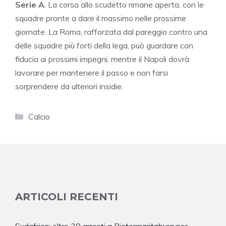
Serie A
. La corsa allo scudetto rimane aperta, con le
squadre pronte a dare il massimo nelle prossime
giornate. La Roma, rafforzata dal pareggio contro una
delle squadre più forti della lega, può guardare con
fiducia ai prossimi impegni, mentre il Napoli dovrà
lavorare per mantenere il passo e non farsi
sorprendere da ulteriori insidie.
Categorie
Calcio
ARTICOLI RECENTI
Sudafrica: oltre 30 arresti a Pietermaritzburg per