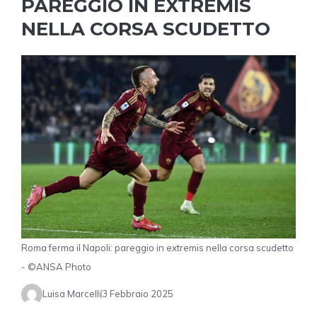
PAREGGIO IN EXTREMIS
NELLA CORSA SCUDETTO
Roma ferma il Napoli: pareggio in extremis nella corsa scudetto
- ©ANSA Photo
Luisa Marcelli
3 Febbraio 2025