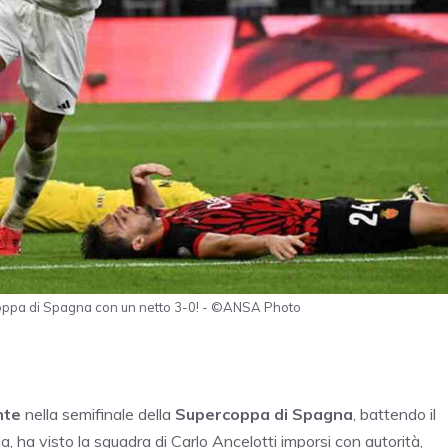
rcoppa di Spagna con un netto 3-0! - ©ANSA Photo
nte
nella semifinale della
Supercoppa di Spagna
, battendo il
, ha visto la squadra di Carlo Ancelotti imporsi con autorità,