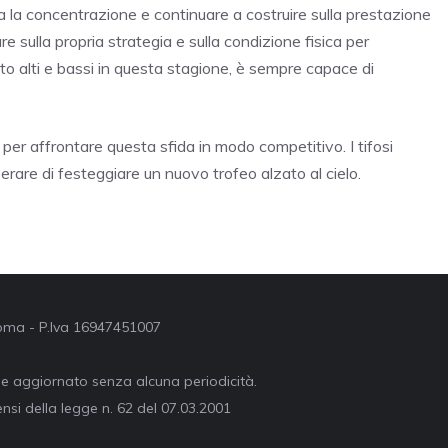
ta la concentrazione e continuare a costruire sulla prestazione
 sulla propria strategia e sulla condizione fisica per
to alti e bassi in questa stagione, è sempre capace di
a per affrontare questa sfida in modo competitivo. I tifosi
perare di festeggiare un nuovo trofeo alzato al cielo.
 Roma - P.Iva 16947451007
ne aggiornato senza alcuna periodicità.
nsi della legge n. 62 del 07.03.2001