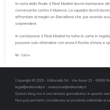
In vista della finale, il Real Madrid dovrà mantenere al
convincente contro il Maiorca. La squadra dovrà lavorare
affrontare al meglio un Barcellona che, pur avendo avu
sorprendere.
In conclusione, il Real Madrid ha tutte le carte in regol
possono solo attendere con ansia il fischio d’inizio e s
Categorie
Calcio
Copyright © 2025 - Editorially Srl - Via Assisi 21 - 00181
legal@editorially.it - redazione@editorially.it
Questo blog non è una testata giornalistica, in quanto vie
Non può pertanto considerarsi un prodotto editoriale ai se