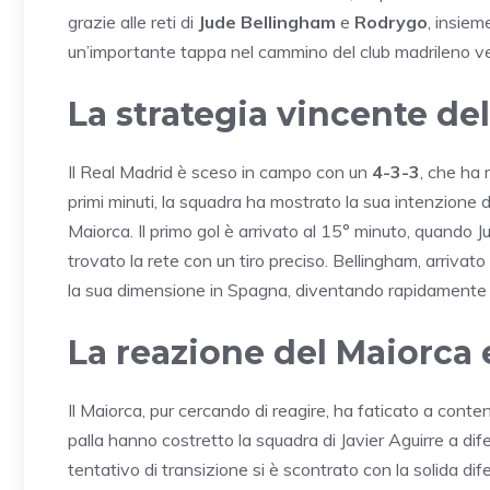
grazie alle reti di
Jude Bellingham
e
Rodrygo
, insiem
un’importante tappa nel cammino del club madrileno verso
La strategia vincente de
Il Real Madrid è sceso in campo con un
4-3-3
, che ha 
primi minuti, la squadra ha mostrato la sua intenzione 
Maiorca. Il primo gol è arrivato al 15° minuto, quando Ju
trovato la rete con un tiro preciso. Bellingham, arriva
la sua dimensione in Spagna, diventando rapidamente u
La reazione del Maiorca e
Il Maiorca, pur cercando di reagire, ha faticato a conte
palla hanno costretto la squadra di Javier Aguirre a dife
tentativo di transizione si è scontrato con la solida d