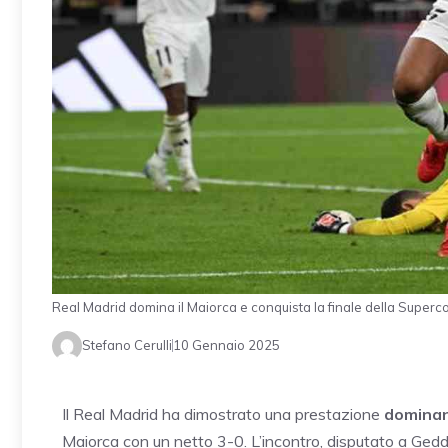
Real Madrid domina il Maiorca e conquista la finale della Supe
Stefano Cerulli
10 Gennaio 2025
Il Real Madrid ha dimostrato una prestazione
domina
Maiorca con un netto 3-0. L’incontro, disputato a Gedda