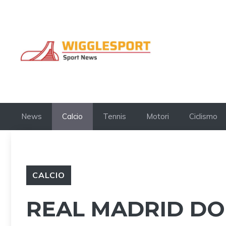
Vai
al
contenuto
News
Calcio
Tennis
Motori
Ciclismo
CALCIO
REAL MADRID DO