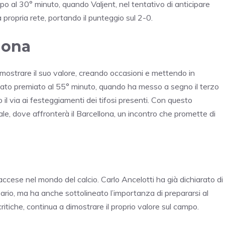
lpo al 30° minuto, quando Valjent, nel tentativo di anticipare
propria rete, portando il punteggio sul 2-0.
llona
imostrare il suo valore, creando occasioni e mettendo in
 stato premiato al 55° minuto, quando ha messo a segno il terzo
o il via ai festeggiamenti dei tifosi presenti. Con questo
ale, dove affronterà il Barcellona, un incontro che promette di
 accese nel mondo del calcio. Carlo Ancelotti ha già dichiarato di
sario, ma ha anche sottolineato l’importanza di prepararsi al
itiche, continua a dimostrare il proprio valore sul campo.