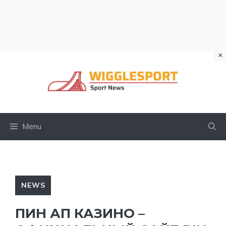
×
Vai
al
contenuto
Menu
NEWS
ПИН АП КАЗИНО –