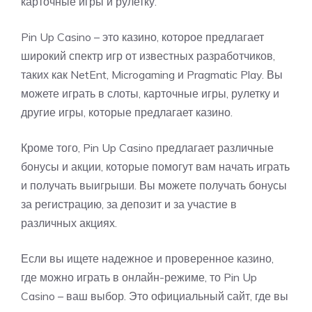
карточные игры и рулетку.
Pin Up Casino – это казино, которое предлагает
широкий спектр игр от известных разработчиков,
таких как NetEnt, Microgaming и Pragmatic Play. Вы
можете играть в слоты, карточные игры, рулетку и
другие игры, которые предлагает казино.
Кроме того, Pin Up Casino предлагает различные
бонусы и акции, которые помогут вам начать играть
и получать выигрыши. Вы можете получать бонусы
за регистрацию, за депозит и за участие в
различных акциях.
Если вы ищете надежное и проверенное казино,
где можно играть в онлайн-режиме, то Pin Up
Casino – ваш выбор. Это официальный сайт, где вы