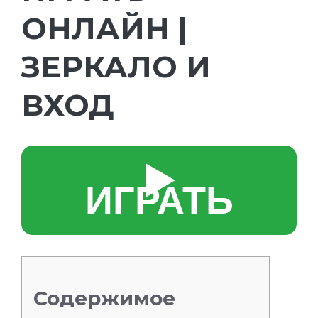
ОНЛАЙН |
ЗЕРКАЛО И
ВХОД
▶️
ИГРАТЬ
Содержимое