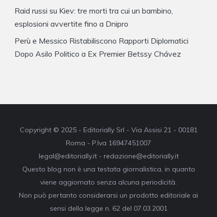
Raid russi su Kiev: tre morti tra cui un bambino,
esplosioni avvertite fino a Dnipro
Perù e Messico Ristabiliscono Rapporti Diplomatici
Dopo Asilo Politico a Ex Premier Betssy Chávez
Copyright © 2025 - Editorially Srl - Via Assisi 21 - 00181
Roma - P.Iva 16947451007
legal@editorially.it - redazione@editorially.it
Questo blog non è una testata giornalistica, in quanto
viene aggiornato senza alcuna periodicità.
Non può pertanto considerarsi un prodotto editoriale ai
sensi della legge n. 62 del 07.03.2001