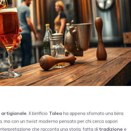
 artigianale
. Il birrificio
Talea
ha appena sfornato una birra
ca, ma con un
twist moderno
pensato per chi cerca sapori
’interpretazione che racconta una storia, fatta di
tradizione
e