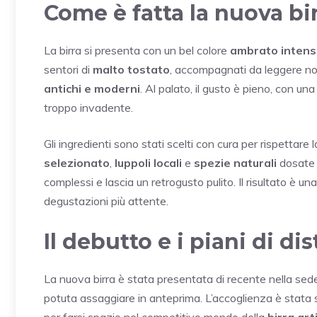
Come è fatta la nuova bir
La birra si presenta con un bel colore
ambrato inten
sentori di
malto tostato
, accompagnati da leggere not
antichi e moderni
. Al palato, il gusto è pieno, con u
troppo invadente.
Gli ingredienti sono stati scelti con cura per rispettare 
selezionato
,
luppoli locali
e
spezie naturali
dosate c
complessi e lascia un retrogusto pulito. Il risultato è un
degustazioni più attente.
Il debutto e i piani di di
La nuova birra è stata presentata di recente nella sed
potuta assaggiare in anteprima. L’accoglienza è stata su
per farsi spazio nel competitivo mondo della
birra art