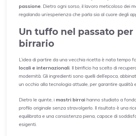
passione
. Dietro ogni sorso, il lavoro meticoloso dei 
regalando un’esperienza che parla sia al cuore degli ap
Un tuffo nel passato per 
birrario
L’idea di partire da una vecchia ricetta è nata tempo f
locali e internazionali
. Il birrificio ha scelto di recu
modernità. Gli ingredienti sono quelli dell’epoca, abbina
un occhio alla tecnologia attuale, per garantire qualità 
Dietro le quinte, i
mastri birrai
hanno studiato a fondo l
profilo originale senza stravolgerlo. Il risultato è una 
equilibrata e una consistenza piena, capace di soddisfare 
esigenti.