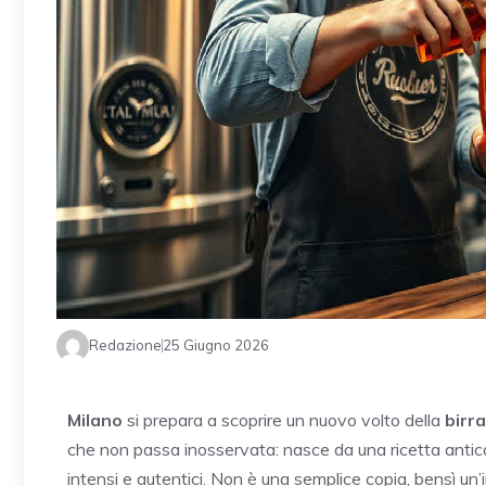
Redazione
25 Giugno 2026
Milano
si prepara a scoprire un nuovo volto della
birra
che non passa inosservata: nasce da una ricetta anti
intensi e autentici. Non è una semplice copia, bensì un