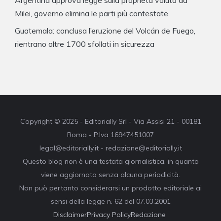
Argentina approva legge sulla proprietà voluta da
Milei, governo elimina le parti più contestate
Guatemala: conclusa l’eruzione del Volcán de Fuego,
rientrano oltre 1700 sfollati in sicurezza
Copyright © 2025 - Editorially Srl - Via Assisi 21 - 00181
Roma - P.Iva 16947451007
legal@editorially.it - redazione@editorially.it
Questo blog non è una testata giornalistica, in quanto
viene aggiornato senza alcuna periodicità.
Non può pertanto considerarsi un prodotto editoriale ai
sensi della legge n. 62 del 07.03.2001
Disclaimer
Privacy Policy
Redazione