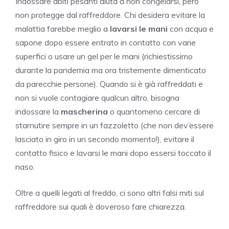
Indossare abiti pesanti aiuta a non congelarsi, però
non protegge dal raffreddore. Chi desidera evitare la
malattia farebbe meglio a
lavarsi le mani
con acqua e
sapone dopo essere entrato in contatto con varie
superfici o usare un gel per le mani (richiestissimo
durante la pandemia ma ora tristemente dimenticato
da parecchie persone). Quando si è già raffreddati e
non si vuole contagiare qualcun altro, bisogna
indossare la
mascherina
o quantomeno cercare di
starnutire sempre in un fazzoletto (che non dev’essere
lasciato in giro in un secondo momento!), evitare il
contatto fisico e lavarsi le mani dopo essersi toccato il
naso.
Oltre a quelli legati al freddo, ci sono altri falsi miti sul
raffreddore sui quali è doveroso fare chiarezza.