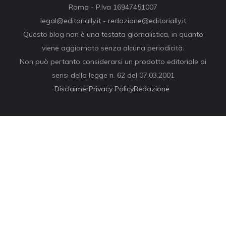
Roma - P.Iva 16947451007
legal@editorially.it - redazione@editorially.it
Questo blog non è una testata giornalistica, in quanto
viene aggiornato senza alcuna periodicità.
Non può pertanto considerarsi un prodotto editoriale ai
sensi della legge n. 62 del 07.03.2001
Disclaimer
Privacy Policy
Redazione