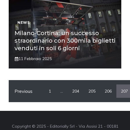
NEWS
Milano-Cortina: un successo
straordinario con 300mila biglietti
venduti in soli 6 giorni
11 Febbraio 2025
Previous
1
…
204
205
206
207
Copyright © 2025 - Editorially Srl - Via Assisi 21 - 00181