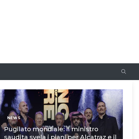
NEWS
Pugilato mondiale: il ministro
saudita svela i piani per Alcatraz e il