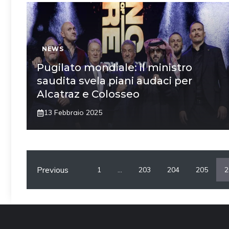
NEWS
Pugilato mondiale: il ministro
saudita svela piani audaci per
Alcatraz e Colosseo
13 Febbraio 2025
Previous
1
…
203
204
205
2