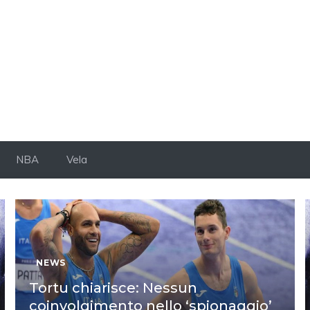
NBA
Vela
NEWS
Tortu chiarisce: Nessun
coinvolgimento nello ‘spionaggio’