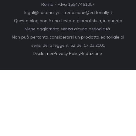
Roma - P.Iva 16947451007
legal@editorially.it - redazione@editorially.it
Questo blog non è una testata giornalistica, in quanto
viene aggiornato senza alcuna periodicità.
Non può pertanto considerarsi un prodotto editoriale ai
sensi della legge n. 62 del 07.03.2001
Disclaimer
Privacy Policy
Redazione