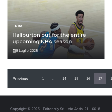
NBA
Haliburton out for the entire
upcoming NBA season
8 Luglio 2025
Previous
1
…
14
15
16
17
Copyright © 2025 - Editorially Srl - Via Assisi 21 - 00181