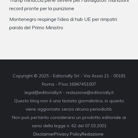
record pronte per la punizione
Montenegro respinge l’idea di hub UE per rimpatri:
parola del Primo Ministro
Copyright © 2025 - Editorially Srl - Via Assisi 21 - 00181
Roma - P.Iva 16947451007
legal@editorially.it - redazione@editorially.it
Questo blog non è una testata giornalistica, in quanto
viene aggiornato senza alcuna periodicità.
Non può pertanto considerarsi un prodotto editoriale ai
sensi della legge n. 62 del 07.03.2001
Disclaimer
Privacy Policy
Redazione