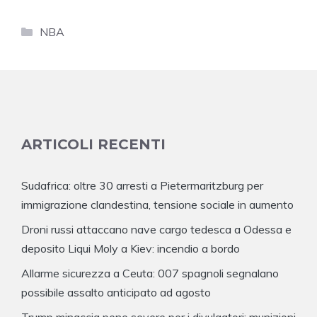
Categorie
NBA
ARTICOLI RECENTI
Sudafrica: oltre 30 arresti a Pietermaritzburg per
immigrazione clandestina, tensione sociale in aumento
Droni russi attaccano nave cargo tedesca a Odessa e
deposito Liqui Moly a Kiev: incendio a bordo
Allarme sicurezza a Ceuta: 007 spagnoli segnalano
possibile assalto anticipato ad agosto
Trump minaccia pene severe per i divulgatori: munizioni