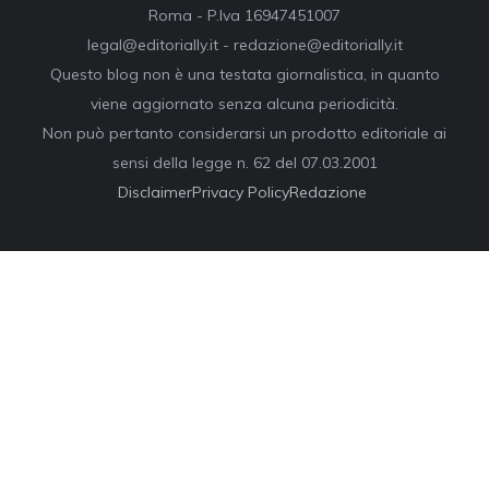
Roma - P.Iva 16947451007
legal@editorially.it - redazione@editorially.it
Questo blog non è una testata giornalistica, in quanto
viene aggiornato senza alcuna periodicità.
Non può pertanto considerarsi un prodotto editoriale ai
sensi della legge n. 62 del 07.03.2001
Disclaimer
Privacy Policy
Redazione