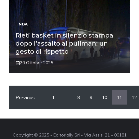
NBA
Rieti basket in silenzio stampa
dopo l’assalto al pullman: un
gesto di rispetto
20 Ottobre 2025
Previous
1
…
8
9
10
11
12
Copyright © 2025 - Editorially Srl - Via Assisi 21 - 00181