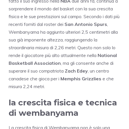
fatto il suo ingresso nella
NBA
due anni fa, continua a
sorprendere il mondo del basket con la sua crescita
fisica e le sue prestazioni sul campo. Secondo i dati più
recenti forniti dal roster dei
San Antonio Spurs
,
Wembanyama ha aggiunto ulteriori 2,5 centimetri alla
sua già imponente altezza, raggiungendo la
straordinaria misura di 2,26 metri. Questo non solo lo
rende il giocatore più alto attualmente nella
National
Basketball Association
, ma gli consente anche di
superare il suo compatriota
Zach Edey
, un centro
canadese che gioca per i
Memphis Grizzlies
e che
misura 2,24 metri.
la crescita fisica e tecnica
di wembanyama
La crescita fisica di Wembanyama non è solo una