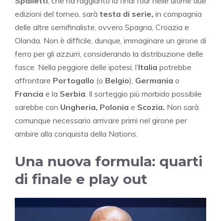
Spalletti
, che ha raggiunto la final four nelle ultime due
edizioni del torneo, sarà
testa di serie,
in compagnia
delle altre semifinaliste, ovvero Spagna, Croazia e
Olanda
. Non è difficile, dunque, immaginare un girone di
ferro per gli azzurri, considerando la distribuzione delle
fasce. Nella peggiore delle ipotesi, l’
Italia
potrebbe
affrontare
Portogallo
(o
Belgio
),
Germania
o
Francia
e la
Serbia
. Il sorteggio più morbido possibile
sarebbe con
Ungheria,
Polonia
e
Scozia.
Non sarà
comunque necessario arrivare primi nel girone per
ambire alla conquista della Nations.
Una nuova formula: quarti
di finale e play out