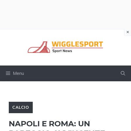
×
Vai
al
contenuto
Menu
CALCIO
NAPOLI E ROMA: UN