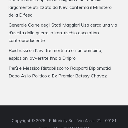
largamente utilizzato da Kiev, conferma il Ministero
della Difesa
Generale Caine degli Stati Maggiori Usa cerca una via
d’uscita dalla guerra in Iran: rischio escalation
controproducente
Raid russi su Kiev: tre morti tra cui un bambino,
esplosioni avvertite fino a Dnipro
Perù e Messico Ristabiliscono Rapporti Diplomatici
Dopo Asilo Politico a Ex Premier Betssy Chávez
Copyright © 2025 - Editorially Srl - Via Assisi 21 - 00181