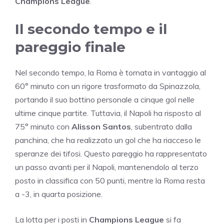
Champions League
.
Il secondo tempo e il
pareggio finale
Nel secondo tempo, la Roma è tornata in vantaggio al
60° minuto con un rigore trasformato da Spinazzola,
portando il suo bottino personale a cinque gol nelle
ultime cinque partite. Tuttavia, il Napoli ha risposto al
75° minuto con
Alisson Santos
, subentrato dalla
panchina, che ha realizzato un gol che ha riacceso le
speranze dei tifosi. Questo pareggio ha rappresentato
un passo avanti per il Napoli, mantenendolo al terzo
posto in classifica con 50 punti, mentre la Roma resta
a -3, in quarta posizione.
La lotta per i posti in
Champions League
si fa