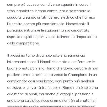
sempre più accesa, con diverse squadre in corsa. I
tifosi napoletani hanno continuato a sostenere la
squadra, creando un’atmosfera elettrica che ha reso
l’incontro ancora più emozionante. Nonostante il
pareggio, entrambe le squadre hanno dimostrato
rispetto e spirito sportivo, sottolineando l’importanza
della competizione.
Il prossimo turno di campionato si preannuncia
interessante, con il Napoli chiamato a confermare le
buone prestazioni e la Roma che dovrà cercare di non
perdere terreno nella corsa verso la Champions. In un
campionato così equilibrato, ogni punto può rivelarsi
decisivo, e la rivalità tra Napoli e Roma non è solo una
questione di punti, ma anche di orgoglio, passione e
una storia calcistica ricca di emozioni. Gli allenatori e i
giocatori dovranno concentrarsi sui prossimi impegni,