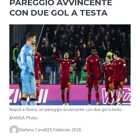
PAREGGIO AVVINCENTE
CON DUE GOL A TESTA
Napoli e Roma: un pareggio avvincente con due gol a testa -
©ANSA Photo
Stefano Cerulli
15 Febbraio 2026