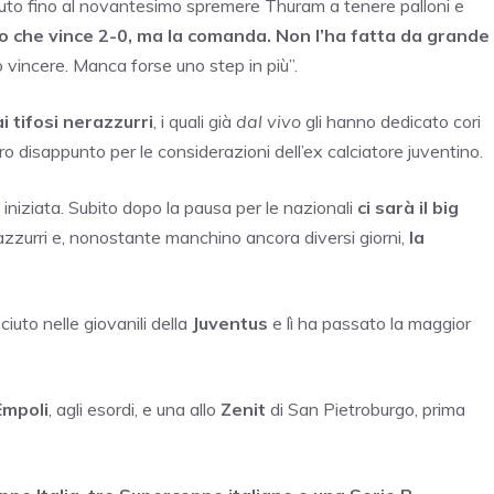
to fino al novantesimo spremere Thuram a tenere palloni e
o che vince 2-0, ma la comanda. Non l’ha fatta da grande
 vincere. Manca forse uno step in più”.
 tifosi nerazzurri
, i quali già
dal vivo
gli hanno dedicato cori
oro disappunto per le considerazioni dell’ex calciatore juventino.
iniziata. Subito dopo la pausa per le nazionali
ci sarà il big
razzurri e, nonostante manchino ancora diversi giorni,
la
iuto nelle giovanili della
Juventus
e lì ha passato la maggior
Empoli
, agli esordi, e una allo
Zenit
di San Pietroburgo, prima