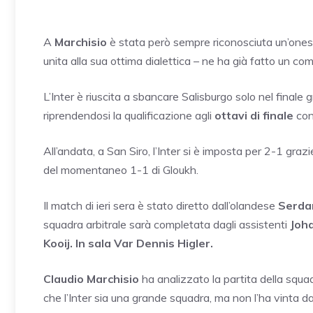
A
Marchisio
è stata però sempre riconosciuta un’onestà
unita alla sua ottima dialettica – ne ha già fatto un c
L’Inter è riuscita a sbancare Salisburgo solo nel finale g
riprendendosi la qualificazione agli
ottavi di finale
con 
All’andata, a San Siro, l’Inter si è imposta per 2-1 grazi
del momentaneo 1-1 di Gloukh.
Il match di ieri sera è stato diretto dall’olandese
Serda
squadra arbitrale sarà completata dagli assistenti
Joha
Kooij. In sala Var Dennis Higler.
Claudio Marchisio
ha analizzato la partita della squadr
che l’Inter sia una grande squadra, ma non l’ha vinta 