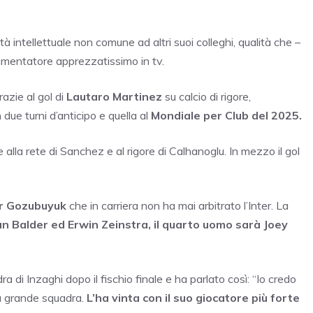
 intellettuale non comune ad altri suoi colleghi, qualità che –
ommentatore apprezzatissimo in tv.
razie al gol di
Lautaro Martinez
su calcio di rigore,
due turni d’anticipo e quella al
Mondiale per Club del 2025.
e alla rete di Sanchez e al rigore di Calhanoglu. In mezzo il gol
r Gozubuyuk
che in carriera non ha mai arbitrato l’Inter. La
n Balder ed Erwin Zeinstra, il quarto uomo sarà Joey
a di Inzaghi dopo il fischio finale e ha parlato così: “Io credo
da grande squadra.
L’ha vinta con il suo giocatore più forte