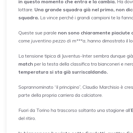
in questo momento che entra e la cambia.
Ha dovu
lottare.
Una grande squadra già nel primo, non dic
squadra.
La vince perché i grandi campioni te la fanno
Queste sue parole
non sono chiaramente piaciute ai
come
juventino pezzo di m***a
, hanno dimostrato il l
La tensione tipica di Juventus-Inter sembra dunque già 
match
per la testa della classifica tra bianconeri e ne
temperatura si sta già surriscaldando.
Soprannominato “il principino”, Claudio Marchisio è cresc
parte della propria carriera da calciatore.
Fuori da Torino ha trascorso soltanto una stagione all’
del ritiro.