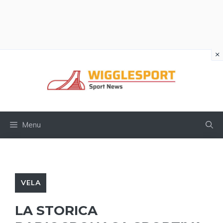
×
Vai
al
contenuto
Menu
VELA
LA STORICA