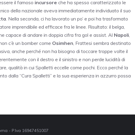
 essere il famoso
incursore
che ha spesso caratterizzato le
tecnico della nazionale aveva immediatamente individuato il suo
tta
. Nella seconda, ci ha lavorato un po’ e poi ha trasformato
ore imprendibile ed efficace fra le linee. Risultato: il belga,
che capace di andare in doppia cifra fra gol e assist. Al
Napoli
,
e non c’è un bomber come
Osimhen
, Frattesi sembra destinato
fensiva, anche perché non ha bisogno di toccare troppe volte il
ferentemente con il destro e il sinistro e non perde lucidità di
e, qualità in cui Spalletti eccelle come pochi.
Ecco perché la
to dalla “Cura Spalletti” e la sua esperienza in azzurro possa
 Roma - P.Iva 16947451007