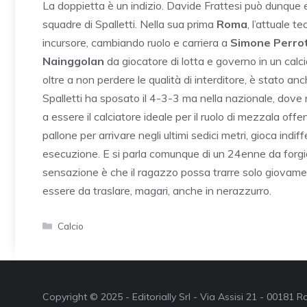
La doppietta è un indizio. Davide Frattesi può dunque
squadre di Spalletti. Nella sua prima
Roma
, l’attuale 
incursore, cambiando ruolo e carriera a
Simone Perro
Nainggolan
da giocatore di lotta e governo in un calciat
oltre a non perdere le qualità di interditore, è stato an
Spalletti ha sposato il 4-3-3 ma nella nazionale, dov
a essere il calciatore ideale per il ruolo di mezzala of
pallone per arrivare negli ultimi sedici metri, gioca indif
esecuzione. E si parla comunque di un 24enne da forgiar
sensazione è che il ragazzo possa trarre solo giovamen
essere da traslare, magari, anche in nerazzurro.
Categorie
Calcio
Copyright © 2025 - Editorially Srl - Via Assisi 21 - 00181