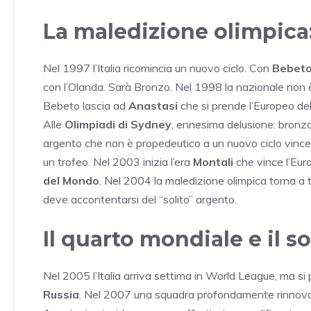
La maledizione olimpica:
Nel 1997 l’Italia ricomincia un nuovo ciclo. Con
Bebet
con l’Olanda. Sarà Bronzo. Nel 1998 la nazionale non è l
Bebeto lascia ad
Anastasi
che si prende l’Europeo del
Alle
Olimpiadi di Sydney
, ennesima delusione: bronzo
argento che non è propedeutico a un nuovo ciclo vincen
un trofeo. Nel 2003 inizia l’era
Montali
che vince l’Eur
del Mondo
. Nel 2004 la maledizione olimpica torna a ti
deve accontentarsi del “solito” argento.
Il quarto mondiale e il 
Nel 2005 l’Italia arriva settima in World League, ma si 
Russia
. Nel 2007 una squadra profondamente rinnovata 