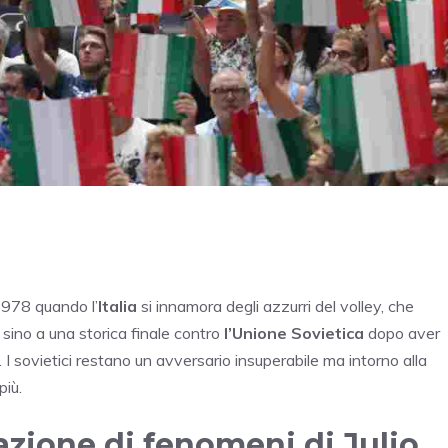
 1978 quando l’
Italia
si innamora degli azzurri del volley, che
sino a una storica finale contro
l’Unione Sovietica
dopo aver
. I sovietici restano un avversario insuperabile ma intorno alla
più.
razione di fenomeni di Julio