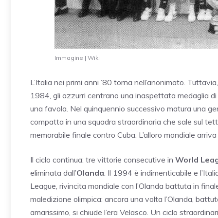
Immagine | Wiki
L’Italia nei primi anni ’80 torna nell’anonimato. Tuttavia
1984, gli azzurri centrano una inaspettata medaglia di
una favola. Nel quinquennio successivo matura una gen
compatta in una squadra straordinaria che sale sul te
memorabile finale contro Cuba. L’alloro mondiale arriva 
Il ciclo continua: tre vittorie consecutive in
World Lea
eliminata dall’
Olanda
. Il 1994 è indimenticabile e l’Ital
League, rivincita mondiale con l’Olanda battuta in final
maledizione olimpica: ancora una volta l’Olanda, battuta
amarissimo, si chiude l’era Velasco. Un ciclo straordinario