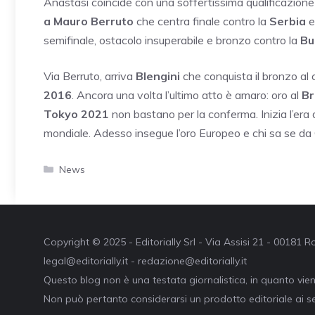
Anastasi coincide con una soffertissima qualificazione
a Mauro Berruto
che centra finale contro la
Serbia
e
semifinale, ostacolo insuperabile e bronzo contro la
Bu
Via Berruto, arriva
Blengini
che conquista il bronzo al 
2016
. Ancora una volta l’ultimo atto è amaro: oro al
Br
Tokyo 2021
non bastano per la conferma.
Inizia l’era
mondiale. Adesso insegue l’oro Europeo e chi sa se da
Categorie
News
Copyright © 2025 - Editorially Srl - Via Assisi 21 - 00181
legal@editorially.it - redazione@editorially.it
Questo blog non è una testata giornalistica, in quanto vie
Non può pertanto considerarsi un prodotto editoriale ai se