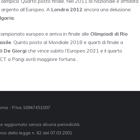
 olimpica. Quarto posto finale. Nel 2011 la nazionale è affidata
 argento all’Europeo. A
Londra 2012
ancora una delusione:
lgaria
.
campionato europeo e arriva in finale alle
Olimpiadi di Rio
asile
. Quinto posto al Mondiale 2018 e quarti di finale a
 di
De Giorgi
che vince subito l’Europeo 2021 e il quarto
 CT a Parigi avrà maggiore fortuna…
 Roma - P.Iva 16947451007
ne aggiornato senza alcuna periodicità.
nsi della legge n. 62 del 07.03.2001