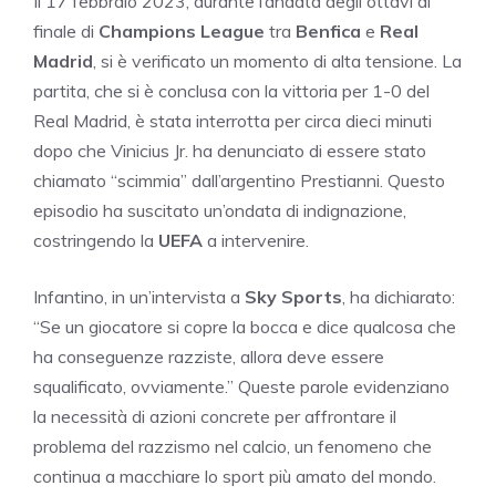
Il 17 febbraio 2023, durante l’andata degli ottavi di
finale di
Champions League
tra
Benfica
e
Real
Madrid
, si è verificato un momento di alta tensione. La
partita, che si è conclusa con la vittoria per 1-0 del
Real Madrid, è stata interrotta per circa dieci minuti
dopo che Vinicius Jr. ha denunciato di essere stato
chiamato “scimmia” dall’argentino Prestianni. Questo
episodio ha suscitato un’ondata di indignazione,
costringendo la
UEFA
a intervenire.
Infantino, in un’intervista a
Sky Sports
, ha dichiarato:
“Se un giocatore si copre la bocca e dice qualcosa che
ha conseguenze razziste, allora deve essere
squalificato, ovviamente.” Queste parole evidenziano
la necessità di azioni concrete per affrontare il
problema del razzismo nel calcio, un fenomeno che
continua a macchiare lo sport più amato del mondo.