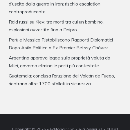
d’uscita dalla guerra in Iran: rischio escalation
controproducente
Raid russi su Kiev: tre morti tra cui un bambino,
esplosioni avvertite fino a Dnipro
Perù e Messico Ristabiliscono Rapporti Diplomatici
Dopo Asilo Politico a Ex Premier Betssy Chávez
Argentina approva legge sulla proprietà voluta da
Milei, governo elimina le parti più contestate
Guatemala: conclusa l’eruzione del Volcán de Fuego,
rientrano oltre 1700 sfollati in sicurezza
Copyright © 2025 - Editorially Srl - Via Assisi 21 - 00181