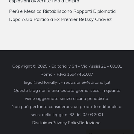
esplosioni avvertite fino a Dnipro
Perù e Messico Ristabiliscono Rapporti Diplomatici
Dopo Asilo Politico a Ex Premier Betssy Chávez
Copyright © 2025 - Editorially Srl - Via Assisi 21 - 00181
Roma - P.Iva 16947451007
legal@editorially.it - redazione@editorially.it
Questo blog non è una testata giornalistica, in quanto
viene aggiornato senza alcuna periodicità.
Non può pertanto considerarsi un prodotto editoriale ai
sensi della legge n. 62 del 07.03.2001
Disclaimer
Privacy Policy
Redazione