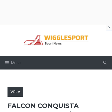
×
Vai
al
contenuto
Menu
VELA
FALCON CONQUISTA