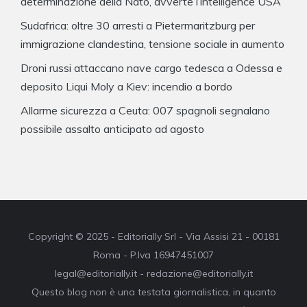
determinazione della Nato, avverte l’intelligence USA
Sudafrica: oltre 30 arresti a Pietermaritzburg per
immigrazione clandestina, tensione sociale in aumento
Droni russi attaccano nave cargo tedesca a Odessa e
deposito Liqui Moly a Kiev: incendio a bordo
Allarme sicurezza a Ceuta: 007 spagnoli segnalano
possibile assalto anticipato ad agosto
Copyright © 2025 - Editorially Srl - Via Assisi 21 - 00181
Roma - P.Iva 16947451007
legal@editorially.it - redazione@editorially.it
Questo blog non è una testata giornalistica, in quanto