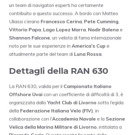
un team di navigatori esperti ha certamente
contribuito a questo successo. A bordo con Matteo
Uliassi c’erano
Francesco Cerina
,
Pete Cumming
,
Vittorio Papa
,
Lago Lopez Marra
,
Nadir Balena
e
Shannon Falcone
, un velista di fama internazionale
noto per le sue esperienze in
America’s Cup
e
attualmente parte del team di
Luna Rossa
.
Dettagli della RAN 630
La RAN 630, valida per il
Campionato Italiano
Offshore Uvai
con un coefficiente di difficoltà di 3, è
organizzata dallo
Yacht Club di Livorno
sotto l’egida
della
Federazione Italiana Vela (FIV)
, in
collaborazione con l’
Accademia Navale
e la
Sezione
Velica della Marina Militare di Livorno
, intitolata a
Riccardo Gorla
. Questa regata fa parte della