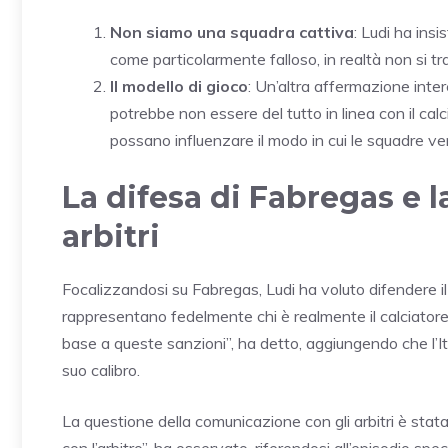
Non siamo una squadra cattiva
: Ludi ha ins
come particolarmente falloso, in realtà non si tra
Il modello di gioco
: Un’altra affermazione inter
potrebbe non essere del tutto in linea con il ca
possano influenzare il modo in cui le squadre v
La difesa di Fabregas e 
arbitri
Focalizzandosi su Fabregas, Ludi ha voluto difendere il
rappresentano fedelmente chi è realmente il calciatore
base a queste sanzioni”, ha detto, aggiungendo che l’I
suo calibro.
La questione della comunicazione con gli arbitri è stat
con l’arbitro”, ha osservato, riferendosi all’episodio spe