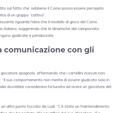
istito sul fatto che, sebbene il Como possa essere percepito
tta di un gruppo “cattivo”.
essante riguarda l’idea che il modello di gioco del Como
lcio italiano, suggerendo che le dinamiche del campionato
engono giudicate e penalizzate.
la comunicazione con gli
 giocatore spagnolo, affermando che i cartellini ricevuti non
. “Il suo comportamento non merita di essere giudicato solo in
talia dovrebbe considerarsi fortunata ad avere un giocatore del
a un altro punto toccato da Ludi. “C’è stato un fraintendimento
cifico che ha portato alla squalifica del suo allenatore. “So