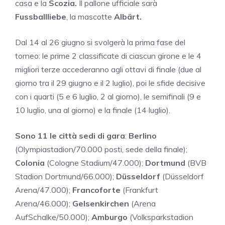
casa e la
Scozia.
Il pallone ufficiale sarà
Fussballliebe
, la mascotte
Albärt.
Dal 14 al 26 giugno si svolgerà la prima fase del
torneo: le prime 2 classificate di ciascun girone e le 4
migliori terze accederanno agli ottavi di finale (due al
giorno tra il 29 giugno e il 2 luglio), poi le sfide decisive
con i quarti (5 e 6 luglio, 2 al giorno), le semifinali (9 e
10 luglio, una al giorno) e la finale (14 luglio).
Sono 11 le città sedi di gara
:
Berlino
(Olympiastadion/70.000 posti, sede della finale);
Colonia
(Cologne Stadium/47.000);
Dortmund
(BVB
Stadion Dortmund/66.000);
Düsseldorf
(Düsseldorf
Arena/47.000);
Francoforte
(Frankfurt
Arena/46.000);
Gelsenkirchen
(Arena
AufSchalke/50.000);
Amburgo
(Volksparkstadion