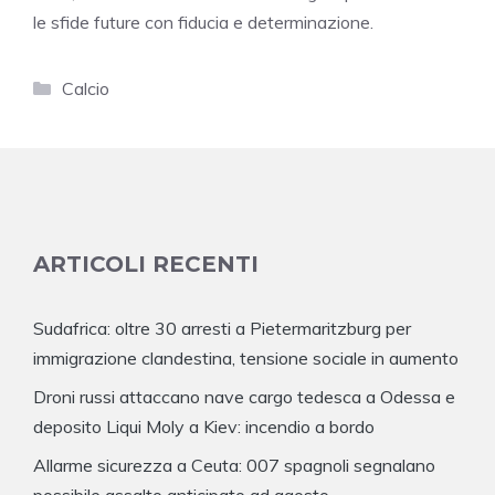
le sfide future con fiducia e determinazione.
Categorie
Calcio
ARTICOLI RECENTI
Sudafrica: oltre 30 arresti a Pietermaritzburg per
immigrazione clandestina, tensione sociale in aumento
Droni russi attaccano nave cargo tedesca a Odessa e
deposito Liqui Moly a Kiev: incendio a bordo
Allarme sicurezza a Ceuta: 007 spagnoli segnalano
possibile assalto anticipato ad agosto