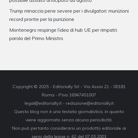
Trump minaccia pene severe per i divulgatori: munizioni
record pronte per la punizione
Montenegro respinge l’idea di hub UE per rimpatri:
parola del Primo Ministro
Copyright © 2025 - Editorially Srl - Via Assisi 21 - 00181
Roma - P.Iva 16947451007
legal@editorially.it - redazione@editorially.it
Questo blog non è una testata giornalistica, in quanto
viene aggiornato senza alcuna periodicità.
Non può pertanto considerarsi un prodotto editoriale ai
sensi della legge n. 62 del 07.03.2001